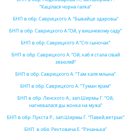
“Кацілася чорна галка”
БНП в обр. Саврицкого А. “Бывайце здаровы”
БНП в обр. Саврицкого А.”Ой, у вишневому саду”
БНП в обр. Саврицкого А.”Спi сыночак”
БНП в обр. Саврицкого А. “Ой, каб я стала сівай
зязюляй”
БНП в обр. Саврицкого А. “Там каля млына”
БНП в обр. Саврицкого А. “Туман ярам”
БНП в обр. Ленского А., зап.Ширмы Г. “Ой,
нагневалася ды жонка на мужа”
БНП в обр. Пукста Р., зап.Ширмы Г. “Павей,ветрык”
БНП в обр. Реутовича Е. “Рэчанька”