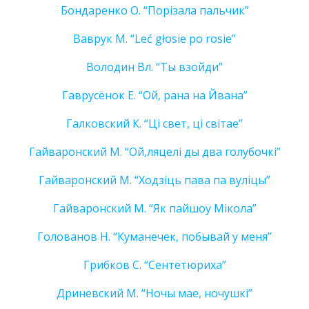
Бондаренко О. “Порiзала пальчик”
Ваврук М. “Leć głosie po rosie”
Володин Вл. “Ты взойди”
Гаврусёнок Е. “Ой, рана на Йвана”
Галковский К. “Ці свет, ці світае”
Гайваронский М. “Ой,ляцелi ды два голубочкi”
Гайваронский М. “Ходзiць пава па вулiцы”
Гайваронский М. “Як пайшоу Мiкола”
Голованов Н. “Куманечек, побывай у меня”
Грибков С. “Сентетюриха”
Дриневский М. “Ночы мае, ночушкі”