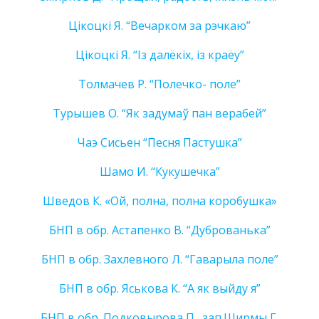
Цiкоцкi Я. “Вечарком за рэчкаю”
Цiкоцкi Я. “Iз далёкiх, iз краёу”
Толмачев Р. “Полечко- поле”
Турышев О. “Як задумаў пан верабей”
Чаэ Сисьен “Песня Пастушка”
Шамо И. “Кукушечка”
Шведов К. «Ой, полна, полна коробушка»
БНП в обр. Астапенко В. “Дуброванька”
БНП в обр. Захлевного Л. “Гаварыла поле”
БНП в обр. Яськова К. “А як выйду я”
БНП в обр. Подковырова П., зап.Ширмы Г.