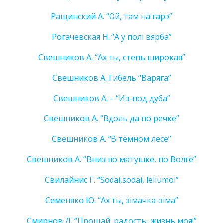
Ращинский А. “Ой, там на гарэ”
Рогачевская Н. “А у полi вярба”
Свешников А. “Ах ты, степь широкая”
Свешников А. Гибель “Варяга”
Свешников А. – “Из-под дуба”
Свешников А. “Вдоль да по речке”
Свешников А. “В тёмном лесе”
Свешников А. “Вниз по матушке, по Волге”
Свилайнис Г. “Sodai,sodai, leliumoi”
Семеняко Ю. “Ах ты, зiмачка-зiма”
Смирнов Д. “Прощай, радость, жизнь моя!”