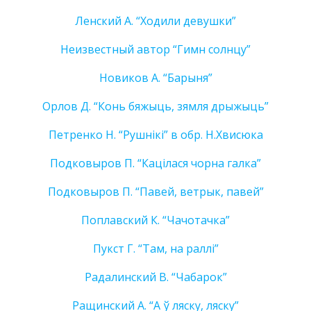
Ленский А. “Ходили девушки”
Неизвестный автор “Гимн солнцу”
Новиков А. “Барыня”
Орлов Д. “Конь бяжыць, зямля дрыжыць”
Петренко Н. “Рушнікі” в обр. Н.Хвисюка
Подковыров П. “Кацiлася чорна галка”
Подковыров П. “Павей, ветрык, павей”
Поплавский К. “Чачотачка”
Пукст Г. “Там, на раллi”
Радалинский В. “Чабарок”
Ращинский А. “А ў ляску, ляску”