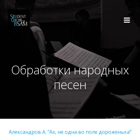
Перейти
к
содержимому
Обработки народных
песен
Александров А. “Ах, не одна во поле дороженька”