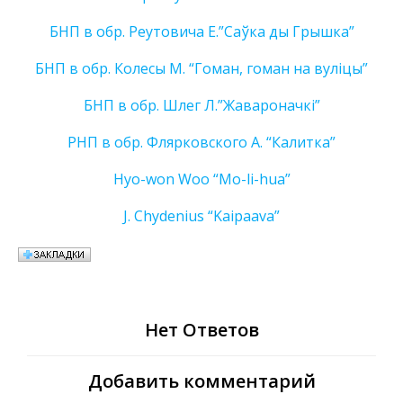
БНП в обр. Реутовича Е.”Саўка ды Грышка”
БНП в обр. Колесы М. “Гоман, гоман на вуліцы”
БНП в обр. Шлег Л.”Жавароначкi”
РНП в обр. Флярковского А. “Калитка”
Hyo-won Woo “Mo-li-hua”
J. Chydenius “Kaipaava”
Нет Ответов
Добавить комментарий