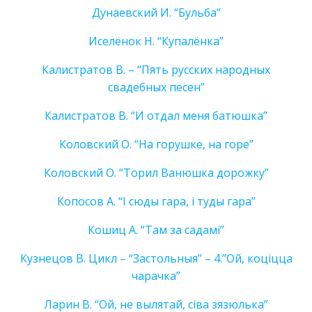
Дунаевский И. “Бульба”
Иселёнок Н. “Купалёнка”
Калистратов В. – “Пять русских народных
свадебных песен”
Калистратов В. “И отдал меня батюшка”
Коловский О. “На горушке, на горе”
Коловский О. “Торил Ванюшка дорожку”
Копосов А. “I сюды гара, i туды гара”
Кошиц А. “Там за садамi”
Кузнецов В. Цикл – “Застольныя” – 4.”Ой, коціцца
чарачка”
Ларин В. “Ой, не вылятай, сiва зязюлька”