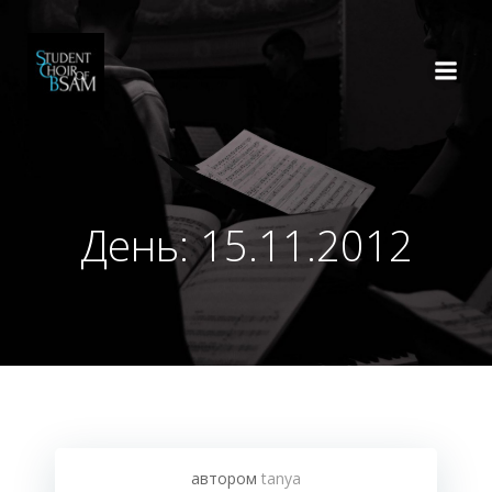
Перейти
к
содержимому
День:
15.11.2012
автором
tanya