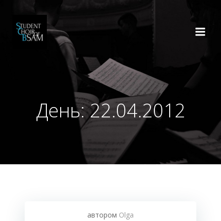
Перейти
к
содержимому
День:
22.04.2012
автором
Olga