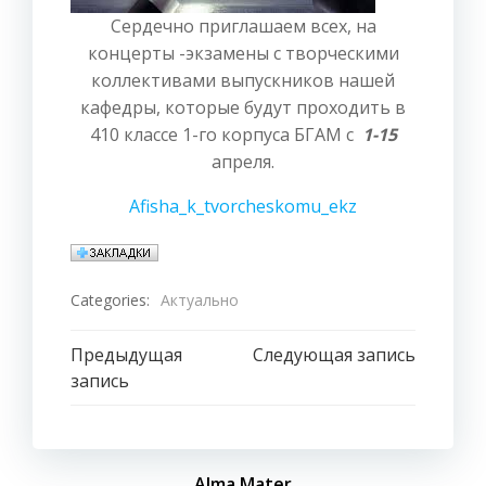
Сердечно приглашаем всех, на
концерты -экзамены с творческими
коллективами выпускников нашей
кафедры, которые будут проходить в
410 классе 1-го корпуса БГАМ с
1-15
апреля.
Afisha_k_tvorcheskomu_ekz
Categories:
Актуально
Навигация
Навигация
Предыдущая
Следующая запись
запись
по
по
записям
записям
Alma Mater