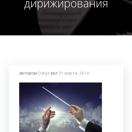
дирижирования
автором
Darya
вкл
31 марта, 2014