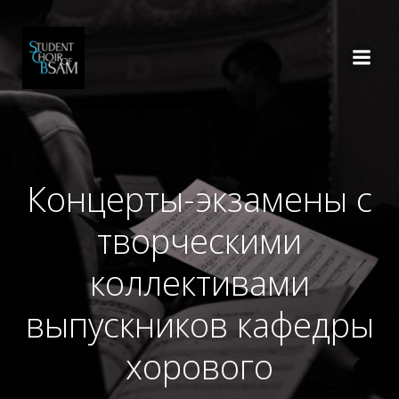
Перейти
к
содержимому
Концерты-экзамены с
творческими
коллективами
выпускников кафедры
хорового