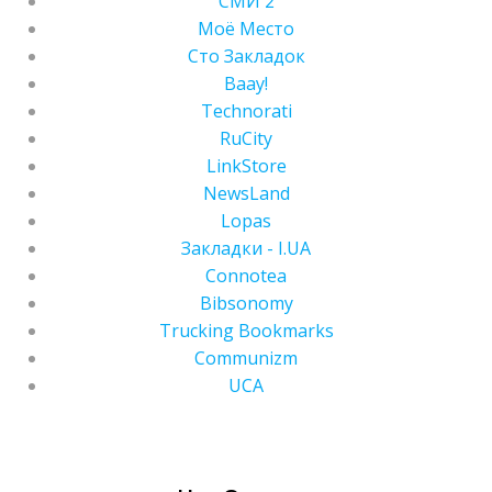
СМИ 2
Моё Место
Сто Закладок
Ваау!
Technorati
RuCity
LinkStore
NewsLand
Lopas
Закладки - I.UA
Connotea
Bibsonomy
Trucking Bookmarks
Communizm
UCA