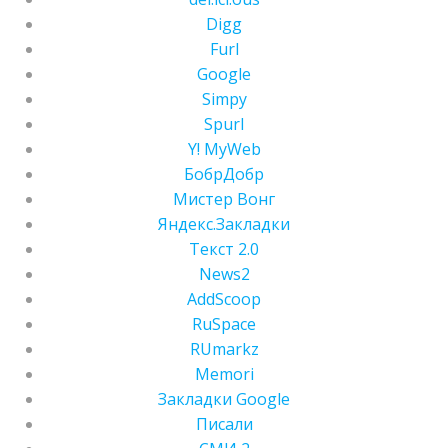
Digg
Furl
Google
Simpy
Spurl
Y! MyWeb
БобрДобр
Мистер Вонг
Яндекс.Закладки
Текст 2.0
News2
AddScoop
RuSpace
RUmarkz
Memori
Закладки Google
Писали