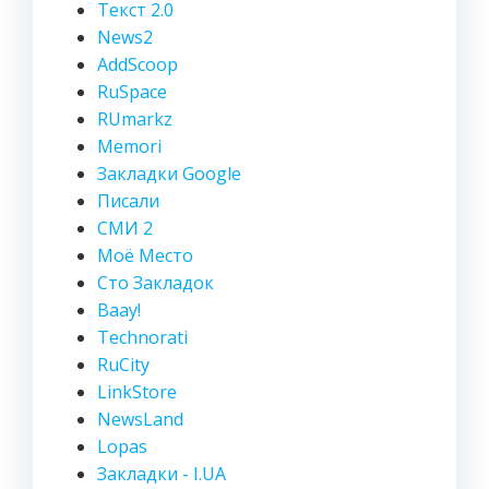
Текст 2.0
News2
AddScoop
RuSpace
RUmarkz
Memori
Закладки Google
Писали
СМИ 2
Моё Место
Сто Закладок
Ваау!
Technorati
RuCity
LinkStore
NewsLand
Lopas
Закладки - I.UA