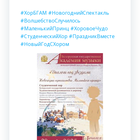
#ХорБГАМ
#НовогоднийСпектакль
#ВолшебствоСлучилось
#МаленькийПринц
#ХоровоеЧудо
#СтуденческийХор
#ПраздникВместе
#НовыйГодСХором