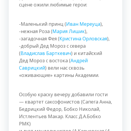
сцене ожили любимые герои:
-Маленький принц (
Иван Мереуца
),
-нежная Роза (
Мария Лишик
),
-загадочная Фея (
Кристина Орловская
),
-добрый Дед Мороз с севера
(
Владислав Барткевич
) и китайский
Дед Мороз с востока (
Андрей
Саврицкий
) вели нас сквозь
«оживающие» картины Академии.
Особую краску вечеру добавили гости
— квартет саксофонистов (Сапега Анна,
Бедрицкий Федор, Бобко Николай,
Истлентьев Макар. Класс Д.А.Бобко
РМК)