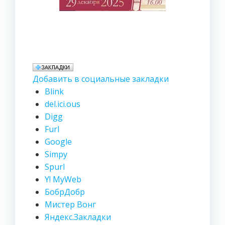
Добавить в социальные закладки
Blink
del.ici.ous
Digg
Furl
Google
Simpy
Spurl
Y! MyWeb
БобрДобр
Мистер Вонг
Яндекс.Закладки