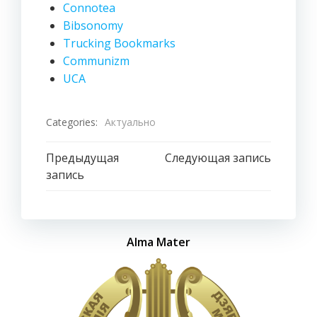
Connotea
Bibsonomy
Trucking Bookmarks
Communizm
UCA
Categories:
Актуально
Навигация
Навигация
Предыдущая
Следующая запись
запись
по
по
записям
записям
Alma Mater