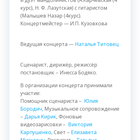
и дуэт мандолинистов (А.Карчевская (4
курс), Н. Ф. Лазутская) с гитаристом
(Малышев Назар (4курс).
Концертмейстер — И.П. Кузовкова
Ведущая концерта —
Наталья Титовец
Сценарист, дирижёр, режиссёр
постановщик – Инесса Бодяко.
В организации концерта принимали
участие:
Помощник сценариста –
Юлия
Бородич,
Музыкальное сопровождение
–
Дарья Кирик
, Фоновые
видеозарисовки –
Виктория
Карпушенко
, Свет –
Елизавета