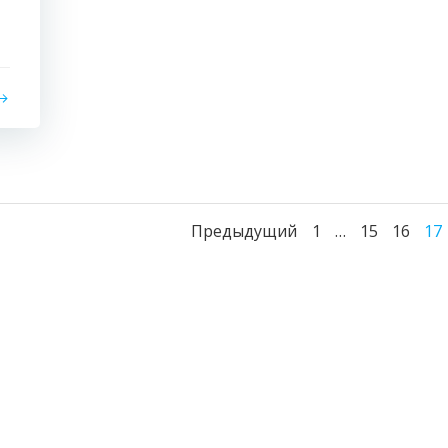
Навигация
Навиг
Страница
Страница
Стран
Ст
Предыдущий
1
…
15
16
17
по
по
записям
запис