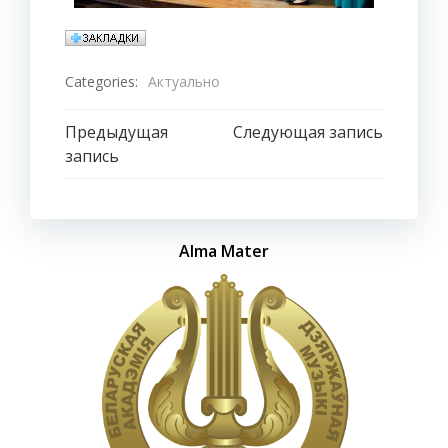
Categories:
Актуально
Навигация
Навигация
Предыдущая
Следующая запись
запись
по
по
записям
записям
Alma Mater