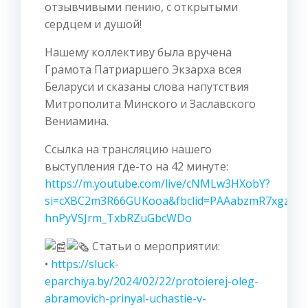
отзывчивыми пению, с открытыми
сердцем и душой!
Нашему коллективу была вручена
Грамота Патриаршего Экзарха всея
Беларуси и сказаны слова напутствия
Митрополита Минского и Заславского
Вениамина.
Ссылка на трансляцию нашего
выступления где-то на 42 минуте:
https://m.youtube.com/live/cNMLw3HXobY?
si=cXBC2m3R66GUKooa&fbclid=PAAabzmR7xgzER
hnPyVSJrm_TxbRZuGbcWDo
Статьи о мероприятии:
•
https://sluck-
eparchiya.by/2024/02/22/protoierej-oleg-
abramovich-prinyal-uchastie-v-