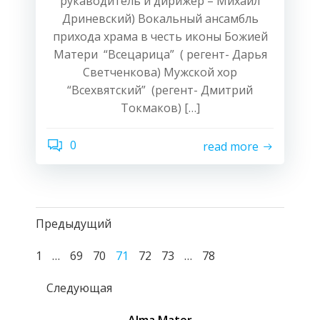
рукаводитель и дирижер – Михаил
Дриневский) Вокальный ансамбль
прихода храма в честь иконы Божией
Матери “Всецарица” ( регент- Дарья
Светченкова) Мужской хор
“Всехвятский” (регент- Дмитрий
Токмаков) […]
0
read more
Навигация
Предыдущий
Навигация
по
Страница
Страница
Страница
Страница
Страница
Страница
Страница
1
…
69
70
71
72
73
…
78
Навигация
по
записям
Следующая