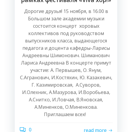
Дорогие друзья! 15 ноября, в 16.00 в
Большом зале академии музыки
состоится концерт хоровых
коллективов под руководством
выпускников класса, выдающегося
педагога и доцента кафедры-Ларисы
Андреевны Шимонович. Шиманович
Лариса Андреевна В концерте примут
участие: А. Первышев, О. Янум,
С.Агранович, И.Костяхин, Ю. Казакевич,
Г. Казимировская, А.Суворов,
И.Олехник, А.Мазурова, И.Воробьева,
А.Снитко, И.Ловчая, В.Яновская,
А.Миненков, О.Миненкова.
Приглашаем всех!
0
read more