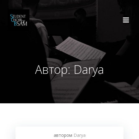
Перейти
к
содержимому
Автор:
Darya
автором
Darya